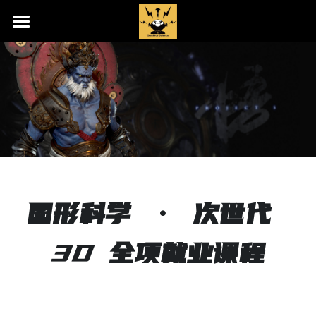
首页
图科动态
研发中心
培训课目
合作画师
图形科学 · 次世代 
加入我们
3D
 全项就业课程
在线联系